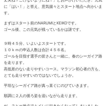
丈夫ね？こけないようにね！」とお声がけいただき、元気
に「はい！」と答え、意気揚々とスタート地点へ向かいま
す。
まずはスタート前のNARUMIとKEIKOです。
ゴール後、この元気が残っているかは謎です。
９時４５分、いよいよスタートです。
１０ｋｍの申込人数は合計４５６名。
ゴールを目指す選手の皆さんと一緒に、春のシーガイア路
を走ります。
高低差のない走りやすいコース。マラソン初心者の方も、
とても走りやすいのではないでしょうか。
平坦なシーガイア路が真っ直ぐにのびていきます。
順調に２人の後ろ姿を追いながら走ります。
が、２ｋｍ地点でトイレに行きたくなってしまいました。