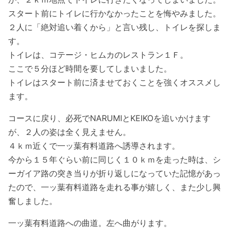
スタート前にトイレに行かなかったことを悔やみました。
２人に「絶対追い着くから」と言い残し、トイレを探しま
す。
トイレは、コテージ・ヒムカのレストラン１Ｆ。
ここで５分ほど時間を要してしまいました。
トイレはスタート前に済ませておくことを強くオススメし
ます。
コースに戻り、必死でNARUMIとKEIKOを追いかけます
が、２人の姿は全く見えません。
４ｋｍ近くで一ッ葉有料道路へ誘導されます。
今から１５年ぐらい前に同じく１０ｋｍを走った時は、シ
ーガイア路の突き当りが折り返しになっていた記憶があっ
たので、一ッ葉有料道路を走れる事が嬉しく、また少し興
奮しました。
一ッ葉有料道路への曲道。左へ曲がります。