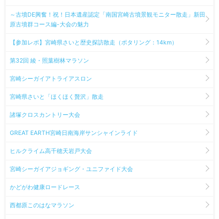
～古墳DE興奮！祝！日本遺産認定「南国宮崎古墳景観モニター散走」新田
原古墳群コース編-大会の魅力
【参加レポ】宮崎県さいと歴史探訪散走（ポタリング：14km）
第32回 綾・照葉樹林マラソン
宮崎シーガイアトライアスロン
宮崎県さいと「ほくほく贅沢」散走
諸塚クロスカントリー大会
GREAT EARTH宮崎日南海岸サンシャインライド
ヒルクライム高千穂天岩戸大会
宮崎シーガイアジョギング・ユニファイド大会
かどがわ健康ロードレース
西都原このはなマラソン