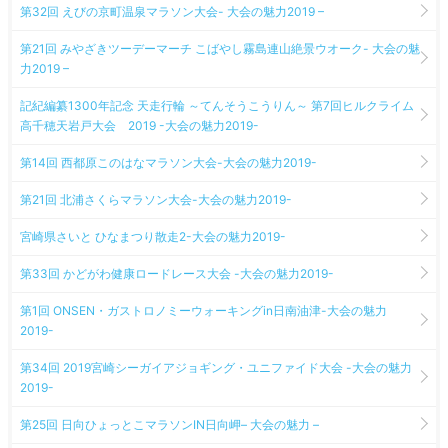
第32回 えびの京町温泉マラソン大会- 大会の魅力2019 –
第21回 みやざきツーデーマーチ こばやし霧島連山絶景ウオーク- 大会の魅
力2019 –
記紀編纂1300年記念 天走行輪 ～てんそうこうりん～ 第7回ヒルクライム
高千穂天岩戸大会 2019 -大会の魅力2019-
第14回 西都原このはなマラソン大会-大会の魅力2019-
第21回 北浦さくらマラソン大会-大会の魅力2019-
宮崎県さいと ひなまつり散走2-大会の魅力2019-
第33回 かどがわ健康ロードレース大会 -大会の魅力2019-
第1回 ONSEN・ガストロノミーウォーキングin日南油津-大会の魅力
2019-
第34回 2019宮崎シーガイアジョギング・ユニファイド大会 -大会の魅力
2019-
第25回 日向ひょっとこマラソンIN日向岬– 大会の魅力 –