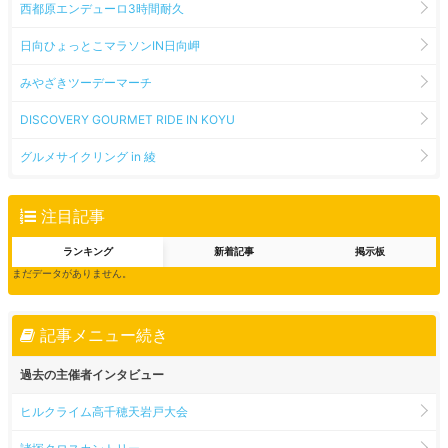
西都原エンデューロ3時間耐久
日向ひょっとこマラソンIN日向岬
みやざきツーデーマーチ
DISCOVERY GOURMET RIDE IN KOYU
グルメサイクリング in 綾
注目記事
ランキング
新着記事
掲示板
まだデータがありません。
記事メニュー続き
過去の主催者インタビュー
ヒルクライム高千穂天岩戸大会